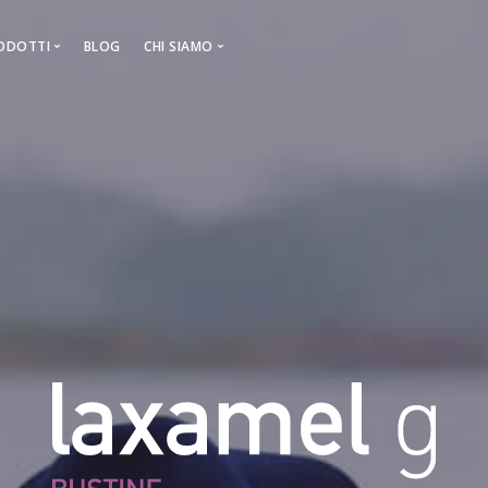
ODOTTI
BLOG
CHI SIAMO
INOSIFOR D3
Pharma Mum Italia
QUADRIFOL
Ricerca & Sviluppo
FERTASK
Componenti brevettati
MAGFOR D3
Standard produttivi
YALOCELL
RIDUVEN G