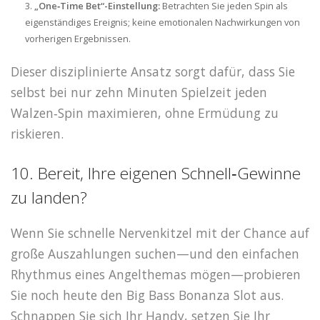
„One‑Time Bet“-Einstellung:
Betrachten Sie jeden Spin als
eigenständiges Ereignis; keine emotionalen Nachwirkungen von
vorherigen Ergebnissen.
Dieser disziplinierte Ansatz sorgt dafür, dass Sie
selbst bei nur zehn Minuten Spielzeit jeden
Walzen‑Spin maximieren, ohne Ermüdung zu
riskieren.
10. Bereit, Ihre eigenen Schnell‑Gewinne
zu landen?
Wenn Sie schnelle Nervenkitzel mit der Chance auf
große Auszahlungen suchen—und den einfachen
Rhythmus eines Angelthemas mögen—probieren
Sie noch heute den Big Bass Bonanza Slot aus.
Schnappen Sie sich Ihr Handy, setzen Sie Ihr