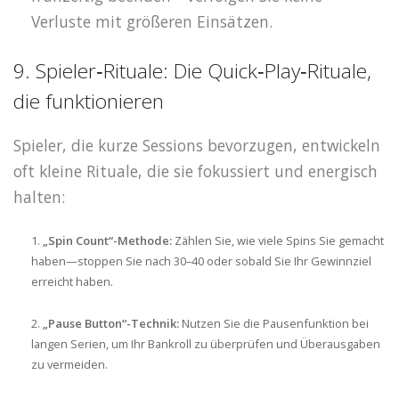
Verluste mit größeren Einsätzen.
9. Spieler‑Rituale: Die Quick‑Play‑Rituale,
die funktionieren
Spieler, die kurze Sessions bevorzugen, entwickeln
oft kleine Rituale, die sie fokussiert und energisch
halten:
„Spin Count“-Methode:
Zählen Sie, wie viele Spins Sie gemacht
haben—stoppen Sie nach 30–40 oder sobald Sie Ihr Gewinnziel
erreicht haben.
„Pause Button“-Technik:
Nutzen Sie die Pausenfunktion bei
langen Serien, um Ihr Bankroll zu überprüfen und Überausgaben
zu vermeiden.