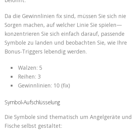
Da die Gewinnlinien fix sind, müssen Sie sich nie
Sorgen machen, auf welcher Linie Sie spielen—
konzentrieren Sie sich einfach darauf, passende
Symbole zu landen und beobachten Sie, wie Ihre
Bonus‑Triggers lebendig werden.
Walzen: 5
Reihen: 3
Gewinnlinien: 10 (fix)
Symbol‑Aufschlüsselung
Die Symbole sind thematisch um Angelgeräte und
Fische selbst gestaltet: