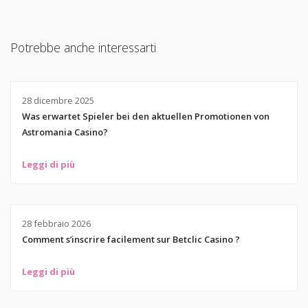
Potrebbe anche interessarti
28 dicembre 2025
Was erwartet Spieler bei den aktuellen Promotionen von
Astromania Casino?
Leggi di più
28 febbraio 2026
Comment s’inscrire facilement sur Betclic Casino ?
Leggi di più