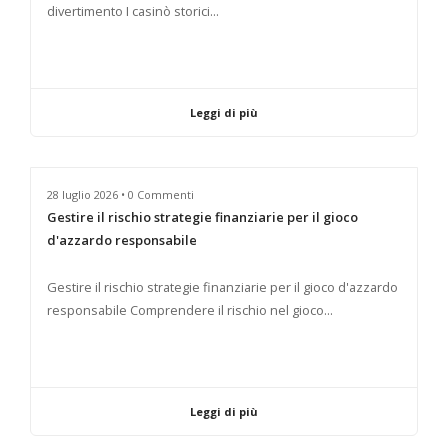
divertimento I casinò storici...
Leggi di più
28 luglio 2026 • 0 Commenti
Gestire il rischio strategie finanziarie per il gioco
d'azzardo responsabile
Gestire il rischio strategie finanziarie per il gioco d'azzardo
responsabile Comprendere il rischio nel gioco...
Leggi di più