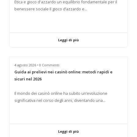
Etica e gioco d'azzardo un equilibrio fondamentale per il
benessere sociale Il gioco d’azzardo e...
Leggi di più
4 agosto 2026 • 0 Commenti
Guida ai prelievi nei casinò online: metodi rapidi e
sicuri nel 2026
Il mondo dei casinò online ha subito un’evoluzione
significativa nel corso degli anni, diventando una...
Leggi di più