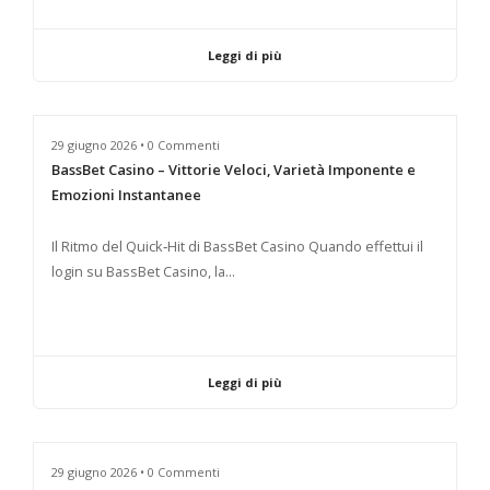
Leggi di più
29 giugno 2026 • 0 Commenti
BassBet Casino – Vittorie Veloci, Varietà Imponente e
Emozioni Instantanee
Il Ritmo del Quick‑Hit di BassBet Casino Quando effettui il
login su BassBet Casino, la...
Leggi di più
29 giugno 2026 • 0 Commenti