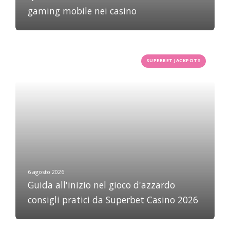
gaming mobile nei casino
SUPERBET JACKPOTS
6 agosto 2026
Guida all'inizio nel gioco d'azzardo
consigli pratici da Superbet Casino 2026