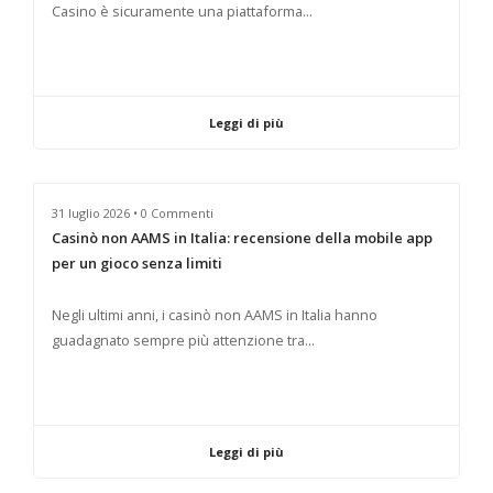
Casino è sicuramente una piattaforma...
Leggi di più
31 luglio 2026 • 0 Commenti
Casinò non AAMS in Italia: recensione della mobile app
per un gioco senza limiti
Negli ultimi anni, i casinò non AAMS in Italia hanno
guadagnato sempre più attenzione tra...
Leggi di più