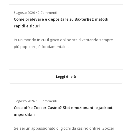
3 agosto 2026 • 0 Commenti
Come prelevare e depositare su BaxterBet: metodi
rapidi e sicuri
In un mondo in cui il gioco online sta diventando sempre
più popolare, è fondamentale...
Leggi di più
3 agosto 2026 • 0 Commenti
Cosa offre Zoccer Casino? Slot emozionanti e jackpot
imperdibili
Se sei un appassionato di giochi da casinò online, Zoccer