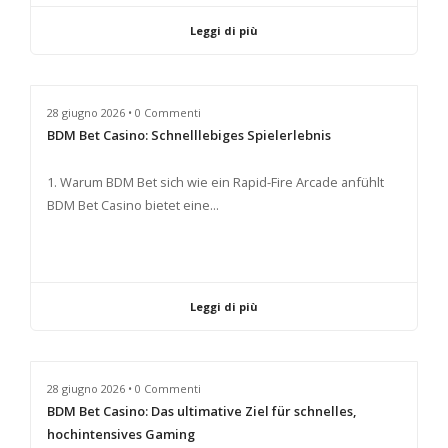
Leggi di più
28 giugno 2026 • 0 Commenti
BDM Bet Casino: Schnelllebiges Spielerlebnis
1. Warum BDM Bet sich wie ein Rapid-Fire Arcade anfühlt
BDM Bet Casino bietet eine...
Leggi di più
28 giugno 2026 • 0 Commenti
BDM Bet Casino: Das ultimative Ziel für schnelles,
hochintensives Gaming