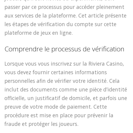
passer par ce processus pour accéder pleinement
aux services de la plateforme. Cet article présente
les étapes de vérification du compte sur cette
plateforme de jeux en ligne.
Comprendre le processus de vérification
Lorsque vous vous inscrivez sur la Riviera Casino,
vous devez fournir certaines informations
personnelles afin de vérifier votre identité. Cela
inclut des documents comme une pièce d’identité
officielle, un justificatif de domicile, et parfois une
preuve de votre mode de paiement. Cette
procédure est mise en place pour prévenir la
fraude et protéger les joueurs.