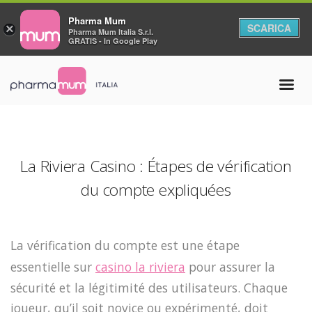
Pharma Mum
SCARICA
×
Pharma Mum Italia S.r.l.
GRATIS - In Google Play
La Riviera Casino : Étapes de vérification
du compte expliquées
La vérification du compte est une étape
essentielle sur
casino la riviera
pour assurer la
sécurité et la légitimité des utilisateurs. Chaque
joueur, qu’il soit novice ou expérimenté, doit