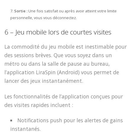
Sortie :
Une fois satisfait ou après avoir atteint votre limite
personnelle, vous vous déconnectez.
6 – Jeu mobile lors de courtes visites
La commodité du jeu mobile est inestimable pour
des sessions brèves. Que vous soyez dans un
métro ou dans la salle de pause au bureau,
l’application LiraSpin (Android) vous permet de
lancer des jeux instantanément.
Les fonctionnalités de l’application conçues pour
des visites rapides incluent :
Notifications push pour les alertes de gains
instantanés.