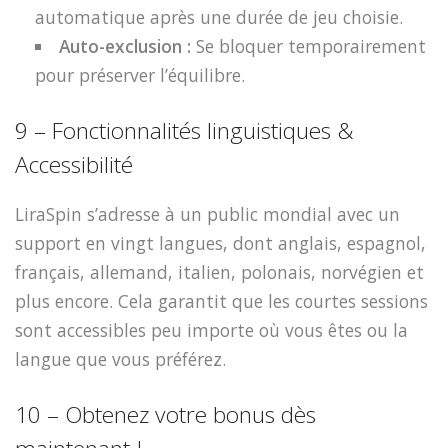
automatique après une durée de jeu choisie.
Auto-exclusion :
Se bloquer temporairement
pour préserver l’équilibre.
9 – Fonctionnalités linguistiques &
Accessibilité
LiraSpin s’adresse à un public mondial avec un
support en vingt langues, dont anglais, espagnol,
français, allemand, italien, polonais, norvégien et
plus encore. Cela garantit que les courtes sessions
sont accessibles peu importe où vous êtes ou la
langue que vous préférez.
10 – Obtenez votre bonus dès