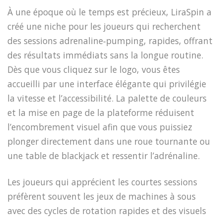
À une époque où le temps est précieux, LiraSpin a
créé une niche pour les joueurs qui recherchent
des sessions adrenaline‑pumping, rapides, offrant
des résultats immédiats sans la longue routine.
Dès que vous cliquez sur le logo, vous êtes
accueilli par une interface élégante qui privilégie
la vitesse et l’accessibilité. La palette de couleurs
et la mise en page de la plateforme réduisent
l’encombrement visuel afin que vous puissiez
plonger directement dans une roue tournante ou
une table de blackjack et ressentir l’adrénaline.
Les joueurs qui apprécient les courtes sessions
préfèrent souvent les jeux de machines à sous
avec des cycles de rotation rapides et des visuels