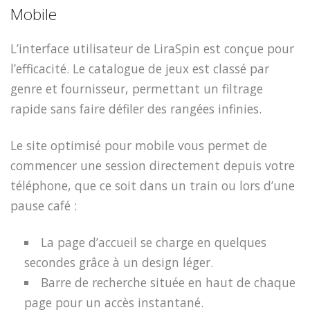
Mobile
L’interface utilisateur de LiraSpin est conçue pour
l’efficacité. Le catalogue de jeux est classé par
genre et fournisseur, permettant un filtrage
rapide sans faire défiler des rangées infinies.
Le site optimisé pour mobile vous permet de
commencer une session directement depuis votre
téléphone, que ce soit dans un train ou lors d’une
pause café :
La page d’accueil se charge en quelques
secondes grâce à un design léger.
Barre de recherche située en haut de chaque
page pour un accès instantané.