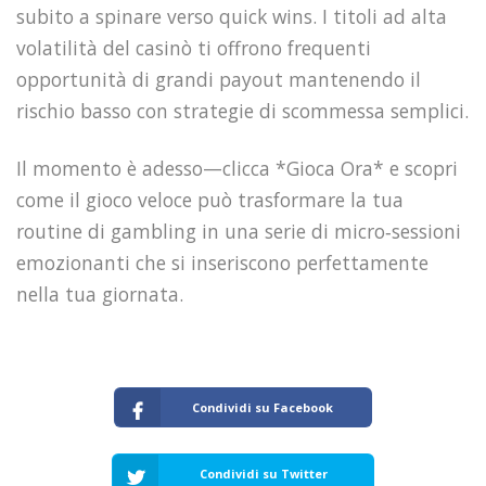
subito a spinare verso quick wins. I titoli ad alta
volatilità del casinò ti offrono frequenti
opportunità di grandi payout mantenendo il
rischio basso con strategie di scommessa semplici.
Il momento è adesso—clicca *Gioca Ora* e scopri
come il gioco veloce può trasformare la tua
routine di gambling in una serie di micro‑sessioni
emozionanti che si inseriscono perfettamente
nella tua giornata.
Condividi su Facebook
Condividi su Twitter