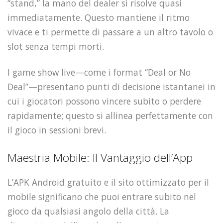
“stand,” la mano del dealer si risolve quasi
immediatamente. Questo mantiene il ritmo
vivace e ti permette di passare a un altro tavolo o
slot senza tempi morti.
I game show live—come i format “Deal or No
Deal”—presentano punti di decisione istantanei in
cui i giocatori possono vincere subito o perdere
rapidamente; questo si allinea perfettamente con
il gioco in sessioni brevi.
Maestria Mobile: Il Vantaggio dell’App
L’APK Android gratuito e il sito ottimizzato per il
mobile significano che puoi entrare subito nel
gioco da qualsiasi angolo della città. La