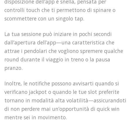
disposizione dell’app è snella, pensata per
controlli touch che ti permettono di spinare o
scommettere con un singolo tap.
La tua sessione può iniziare in pochi secondi
dall’apertura dell’app—una caratteristica che
attrae i pendolari che vogliono spremere qualche
round durante il viaggio in treno o la pausa
pranzo.
Inoltre, le notifiche possono avvisarti quando si
verificano jackpot o quando le tue slot preferite
tornano in modalità alta volatilità—assicurandoti
di non perdere mai un’opportunità di quick win
mentre sei in movimento.