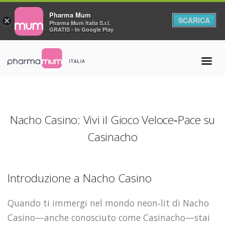
Pharma Mum
SCARICA
×
Pharma Mum Italia S.r.l.
GRATIS - In Google Play
Nacho Casino: Vivi il Gioco Veloce‑Pace su
Casinacho
Introduzione a Nacho Casino
Quando ti immergi nel mondo neon‑lit di Nacho
Casino—anche conosciuto come Casinacho—stai