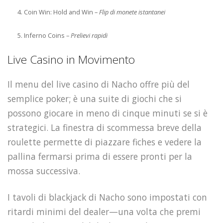
Coin Win: Hold and Win –
Flip di monete istantanei
Inferno Coins –
Prelievi rapidi
Live Casino in Movimento
Il menu del live casino di Nacho offre più del
semplice poker; è una suite di giochi che si
possono giocare in meno di cinque minuti se si è
strategici. La finestra di scommessa breve della
roulette permette di piazzare fiches e vedere la
pallina fermarsi prima di essere pronti per la
mossa successiva.
I tavoli di blackjack di Nacho sono impostati con
ritardi minimi del dealer—una volta che premi