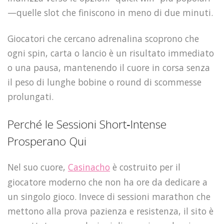
—quelle slot che finiscono in meno di due minuti.
Giocatori che cercano adrenalina scoprono che
ogni spin, carta o lancio è un risultato immediato
o una pausa, mantenendo il cuore in corsa senza
il peso di lunghe bobine o round di scommesse
prolungati.
Perché le Sessioni Short‑Intense
Prosperano Qui
Nel suo cuore,
Casinacho
è costruito per il
giocatore moderno che non ha ore da dedicare a
un singolo gioco. Invece di sessioni marathon che
mettono alla prova pazienza e resistenza, il sito è