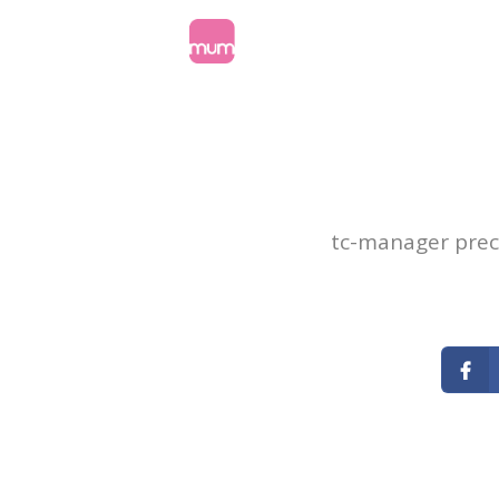
HOME
PR
tc-manager prech