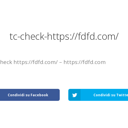
ODOTTI
BLOG
CHI SIAMO
INOSIFOR D3
Pharma Mum Italia
tc-check-https://fdfd.com/
QUADRIFOL
Ricerca & Sviluppo
FERTASK
Componenti brevettati
MAGFOR D3
Standard produttivi
eck https://fdfd.com/ – https://fdfd.com
YALOCELL
RIDUVEN G
Condividi su Facebook
Condividi su Twitt