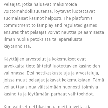
Pelaajat, jotka haluavat maksimoida
voittomahdollisuutensa, löytävät luotettavat
suomalaiset kasinot helposti. The platform’s
commitment to fair play and regulated games
ensures that pelaajat voivat nauttia pelaamisesta
ilman huolia petoksista tai epäreiluista
käytännöistä.
Käyttäjien arvostelut ja kokemukset ovat
arvokkaita tietolähteitä luotettavien kasinoiden
valinnassa. Etsi nettikeskusteluja ja arvosteluja,
joissa muut pelaajat jakavat kokemuksiaan. Tämä
voi auttaa sinua välttämään huonosti toimivia
kasinoita ja löytämään parhaat vaihtoehdot.
Kun valitset nettikasinoa, mieti toiveitasi ja