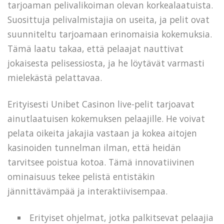
tarjoaman pelivalikoiman olevan korkealaatuista.
Suosittuja pelivalmistajia on useita, ja pelit ovat
suunniteltu tarjoamaan erinomaisia kokemuksia.
Tämä laatu takaa, että pelaajat nauttivat
jokaisesta pelisessiosta, ja he löytävät varmasti
mielekästä pelattavaa.
Erityisesti Unibet Casinon live-pelit tarjoavat
ainutlaatuisen kokemuksen pelaajille. He voivat
pelata oikeita jakajia vastaan ja kokea aitojen
kasinoiden tunnelman ilman, että heidän
tarvitsee poistua kotoa. Tämä innovatiivinen
ominaisuus tekee pelistä entistäkin
jännittävämpää ja interaktiivisempaa.
Erityiset ohjelmat, jotka palkitsevat pelaajia