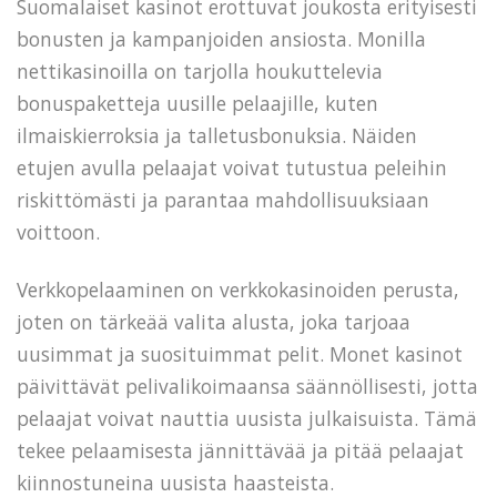
Suomalaiset kasinot erottuvat joukosta erityisesti
bonusten ja kampanjoiden ansiosta. Monilla
nettikasinoilla on tarjolla houkuttelevia
bonuspaketteja uusille pelaajille, kuten
ilmaiskierroksia ja talletusbonuksia. Näiden
etujen avulla pelaajat voivat tutustua peleihin
riskittömästi ja parantaa mahdollisuuksiaan
voittoon.
Verkkopelaaminen on verkkokasinoiden perusta,
joten on tärkeää valita alusta, joka tarjoaa
uusimmat ja suosituimmat pelit. Monet kasinot
päivittävät pelivalikoimaansa säännöllisesti, jotta
pelaajat voivat nauttia uusista julkaisuista. Tämä
tekee pelaamisesta jännittävää ja pitää pelaajat
kiinnostuneina uusista haasteista.