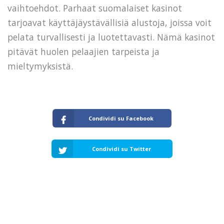
vaihtoehdot. Parhaat suomalaiset kasinot
tarjoavat käyttäjäystävällisiä alustoja, joissa voit
pelata turvallisesti ja luotettavasti. Nämä kasinot
pitävät huolen pelaajien tarpeista ja
mieltymyksistä.
Condividi su Facebook
Condividi su Twitter