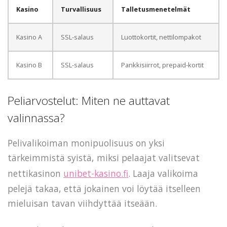
Kasino
Turvallisuus
Talletusmenetelmät
Kasino A
SSL-salaus
Luottokortit, nettilompakot
Kasino B
SSL-salaus
Pankkisiirrot, prepaid-kortit
Peliarvostelut: Miten ne auttavat
valinnassa?
Pelivalikoiman monipuolisuus on yksi
tärkeimmistä syistä, miksi pelaajat valitsevat
nettikasinon
unibet-kasino.fi
. Laaja valikoima
pelejä takaa, että jokainen voi löytää itselleen
mieluisan tavan viihdyttää itseään.