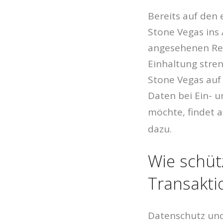
Bereits auf den 
Stone Vegas ins 
angesehenen Reg
Einhaltung stren
Stone Vegas auf
Daten bei Ein- 
möchte, findet au
dazu.
Wie schüt
Transakti
Datenschutz und