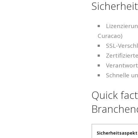
Sicherhei
Lizenzieru
Curacao)
SSL-Versch
Zertifizier
Verantwortu
Schnelle u
Quick fac
Branchen
Sicherheitsaspekt