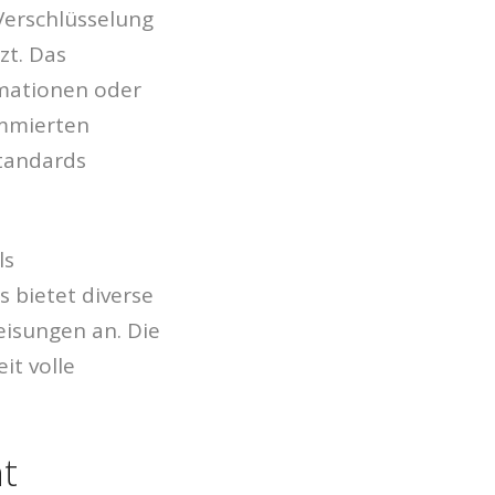
Verschlüsselung
zt. Das
rmationen oder
ommierten
standards
ls
s bietet diverse
isungen an. Die
it volle
nt