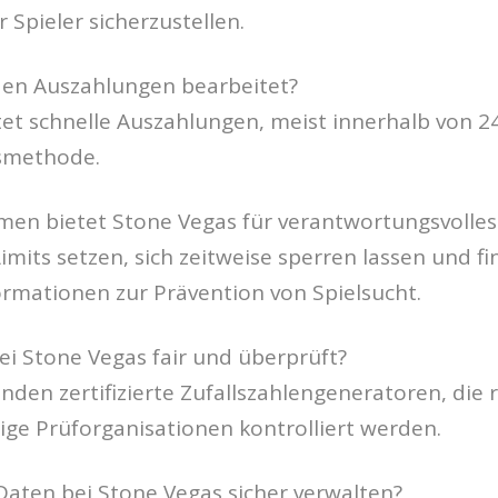
 Spieler sicherzustellen.
den Auszahlungen bearbeitet?
et schnelle Auszahlungen, meist innerhalb von 2
smethode.
n bietet Stone Vegas für verantwortungsvolles
imits setzen, sich zeitweise sperren lassen und f
rmationen zur Prävention von Spielsucht.
bei Stone Vegas fair und überprüft?
enden zertifizierte Zufallszahlengeneratoren, die
ge Prüforganisationen kontrolliert werden.
Daten bei Stone Vegas sicher verwalten?