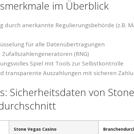
tsmerkmale im Überblick
ng durch anerkannte Regulierungsbehörde (z.B. M
lüsselung für alle Datenübertragungen
te Zufallszahlengeneratoren (RNG)
ngsvolles Spiel mit Tools zur Selbstkontrolle
nd transparente Auszahlungen mit sicheren Zahl
ts: Sicherheitsdaten von Stone
durchschnitt
Stone Vegas Casino
Branchendurc