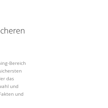
icheren
ming-Bereich
sichersten
ler das
swahl und
Fakten und