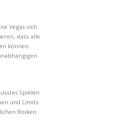
one Vegas sich
eren, dass alle
den können.
 unabhängigen
usstes Spielen
nen und Limits
lichen Risiken