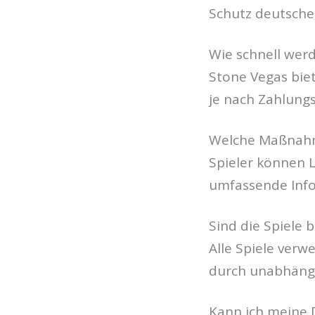
Schutz deutscher
Wie schnell wer
Stone Vegas biet
je nach Zahlung
Welche Maßnahme
Spieler können L
umfassende Info
Sind die Spiele 
Alle Spiele verw
durch unabhängi
Kann ich meine 