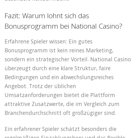
Fazit: Warum lohnt sich das
Bonusprogramm bei National Casino?
Erfahrene Spieler wissen: Ein gutes
Bonusprogramm ist kein reines Marketing,
sondern ein strategischer Vorteil. National Casino
überzeugt durch eine klare Struktur, faire
Bedingungen und ein abwechslungsreiches
Angebot. Trotz der üblichen
Umsatzanforderungen bietet die Plattform
attraktive Zusatzwerte, die im Vergleich zum
Branchendurchschnitt oft großzügiger sind.
Ein erfahrener Spieler schätzt besonders die
regelmäßigen Einzahlungsboni und das flexible