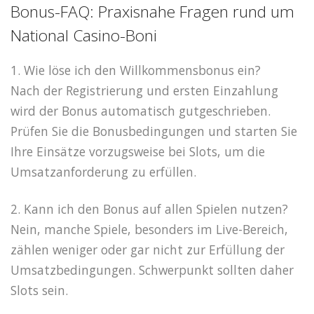
Bonus-FAQ: Praxisnahe Fragen rund um
National Casino-Boni
1. Wie löse ich den Willkommensbonus ein?
Nach der Registrierung und ersten Einzahlung
wird der Bonus automatisch gutgeschrieben.
Prüfen Sie die Bonusbedingungen und starten Sie
Ihre Einsätze vorzugsweise bei Slots, um die
Umsatzanforderung zu erfüllen.
2. Kann ich den Bonus auf allen Spielen nutzen?
Nein, manche Spiele, besonders im Live-Bereich,
zählen weniger oder gar nicht zur Erfüllung der
Umsatzbedingungen. Schwerpunkt sollten daher
Slots sein.