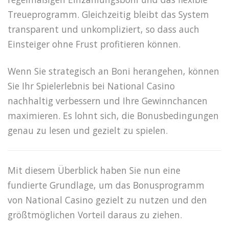
Treueprogramm. Gleichzeitig bleibt das System
transparent und unkompliziert, so dass auch
Einsteiger ohne Frust profitieren können.
Wenn Sie strategisch an Boni herangehen, können
Sie Ihr Spielerlebnis bei National Casino
nachhaltig verbessern und Ihre Gewinnchancen
maximieren. Es lohnt sich, die Bonusbedingungen
genau zu lesen und gezielt zu spielen.
Mit diesem Überblick haben Sie nun eine
fundierte Grundlage, um das Bonusprogramm
von National Casino gezielt zu nutzen und den
größtmöglichen Vorteil daraus zu ziehen.