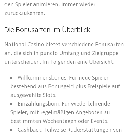
den Spieler animieren, immer wieder
zurückzukehren.
Die Bonusarten im Überblick
National Casino bietet verschiedene Bonusarten
an, die sich in puncto Umfang und Zielgruppe
unterscheiden. Im Folgenden eine Übersicht:
Willkommensbonus: Für neue Spieler,
bestehend aus Bonusgeld plus Freispiele auf
ausgewählte Slots.
Einzahlungsboni: Für wiederkehrende
Spieler, mit regelmäßigen Angeboten zu
bestimmten Wochentagen oder Events.
Cashback: Teilweise Rückerstattungen von