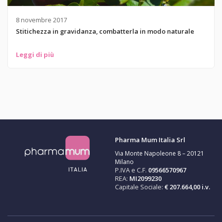
8 novembre 2017
Stitichezza in gravidanza, combatterla in modo naturale
Leggi di più
Pharma Mum Italia Srl
Via Monte Napoleone 8 – 20121
Milano
P.IVA e C.F.
09566570967
REA:
MI2099230
Capitale Sociale:
€ 207.664,00 i.v.