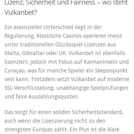
Lizenz, Sicherheit und Fairness – wo steht
Vulkanbet?
Ein essenzieller Unterschied liegt in der
Regulierung. Klassische Casinos operieren meist
unter traditionellen Glücksspiel-Lizenzen aus
Malta, Gibraltar oder UK. Vulkanbet ist ebenfalls
lizenziert, jedoch mit Fokus auf Kaimaninseln und
Curaçao, was für manche Spieler ein Skepsispunkt
sein kann. Trotzdem setzt Vulkanbet auf moderne
SSL-Verschlüsselung, unabhängige Spielprüfungen
und faire Auszahlungsquoten.
Das sorgt für einen soliden Sicherheitsstandard,
auch wenn die Lizenzierung nicht zu den
strengsten Europas zählt. Ein Plus ist die klare