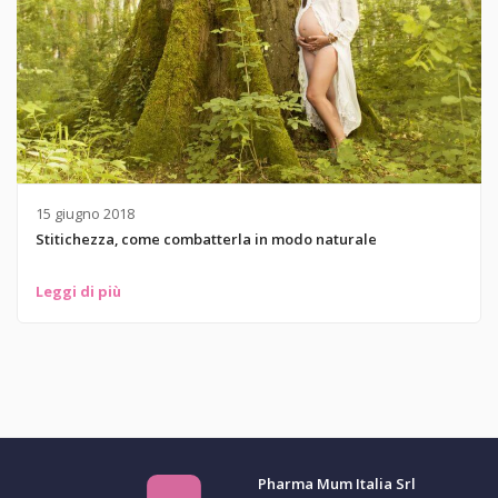
15 giugno 2018
Stitichezza, come combatterla in modo naturale
Leggi di più
Pharma Mum Italia Srl