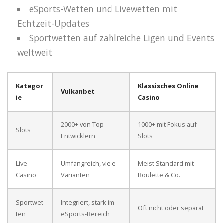
eSports-Wetten und Livewetten mit
Echtzeit-Updates
Sportwetten auf zahlreiche Ligen und Events
weltweit
Kategor
Klassisches Online
Vulkanbet
ie
Casino
2000+ von Top-
1000+ mit Fokus auf
Slots
Entwicklern
Slots
Live-
Umfangreich, viele
Meist Standard mit
Casino
Varianten
Roulette & Co.
Sportwet
Integriert, stark im
Oft nicht oder separat
ten
eSports-Bereich