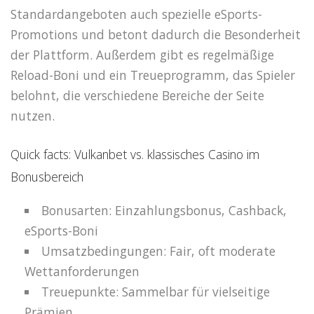
Standardangeboten auch spezielle eSports-
Promotions und betont dadurch die Besonderheit
der Plattform. Außerdem gibt es regelmäßige
Reload-Boni und ein Treueprogramm, das Spieler
belohnt, die verschiedene Bereiche der Seite
nutzen.
Quick facts: Vulkanbet vs. klassisches Casino im
Bonusbereich
Bonusarten: Einzahlungsbonus, Cashback,
eSports-Boni
Umsatzbedingungen: Fair, oft moderate
Wettanforderungen
Treuepunkte: Sammelbar für vielseitige
Prämien