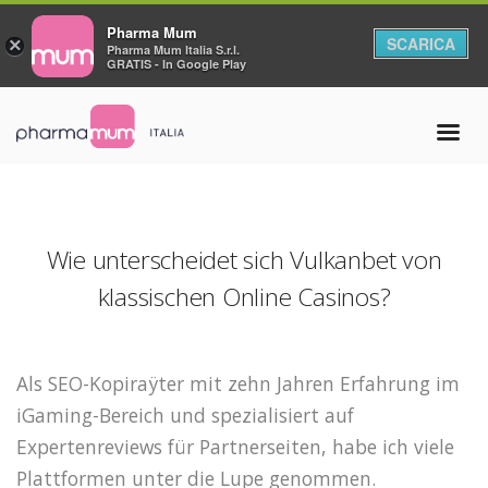
Pharma Mum
SCARICA
×
Pharma Mum Italia S.r.l.
GRATIS - In Google Play
Wie unterscheidet sich Vulkanbet von
klassischen Online Casinos?
Als SEO-Kopiraÿter mit zehn Jahren Erfahrung im
iGaming-Bereich und spezialisiert auf
Expertenreviews für Partnerseiten, habe ich viele
Plattformen unter die Lupe genommen.