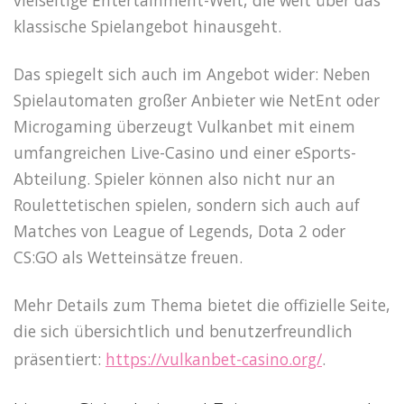
vielseitige Entertainment-Welt, die weit über das
klassische Spielangebot hinausgeht.
Das spiegelt sich auch im Angebot wider: Neben
Spielautomaten großer Anbieter wie NetEnt oder
Microgaming überzeugt Vulkanbet mit einem
umfangreichen Live-Casino und einer eSports-
Abteilung. Spieler können also nicht nur an
Roulettetischen spielen, sondern sich auch auf
Matches von League of Legends, Dota 2 oder
CS:GO als Wetteinsätze freuen.
Mehr Details zum Thema bietet die offizielle Seite,
die sich übersichtlich und benutzerfreundlich
präsentiert:
https://vulkanbet-casino.org/
.