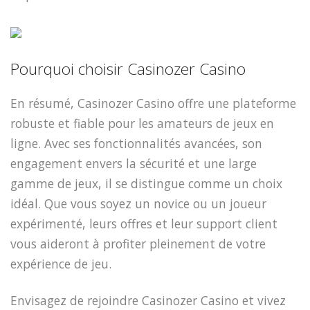
Pourquoi choisir Casinozer Casino
En résumé, Casinozer Casino offre une plateforme
robuste et fiable pour les amateurs de jeux en
ligne. Avec ses fonctionnalités avancées, son
engagement envers la sécurité et une large
gamme de jeux, il se distingue comme un choix
idéal. Que vous soyez un novice ou un joueur
expérimenté, leurs offres et leur support client
vous aideront à profiter pleinement de votre
expérience de jeu.
Envisagez de rejoindre Casinozer Casino et vivez