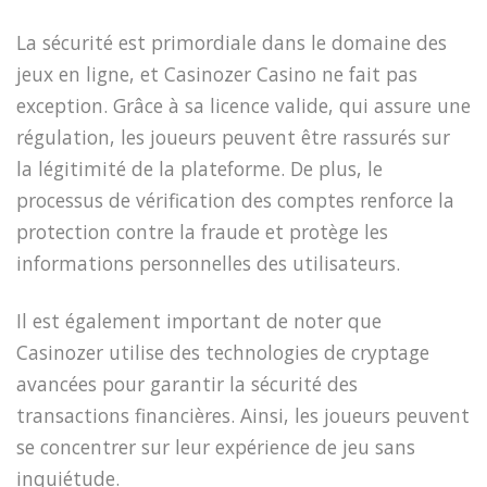
La sécurité est primordiale dans le domaine des
jeux en ligne, et Casinozer Casino ne fait pas
exception. Grâce à sa licence valide, qui assure une
régulation, les joueurs peuvent être rassurés sur
la légitimité de la plateforme. De plus, le
processus de vérification des comptes renforce la
protection contre la fraude et protège les
informations personnelles des utilisateurs.
Il est également important de noter que
Casinozer utilise des technologies de cryptage
avancées pour garantir la sécurité des
transactions financières. Ainsi, les joueurs peuvent
se concentrer sur leur expérience de jeu sans
inquiétude.