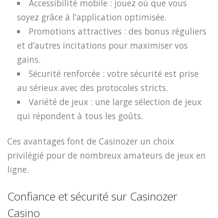
Accessibilité mobile : jouez où que vous
soyez grâce à l’application optimisée.
Promotions attractives : des bonus réguliers
et d’autres incitations pour maximiser vos
gains.
Sécurité renforcée : votre sécurité est prise
au sérieux avec des protocoles stricts.
Variété de jeux : une large sélection de jeux
qui répondent à tous les goûts.
Ces avantages font de Casinozer un choix
privilégié pour de nombreux amateurs de jeux en
ligne.
Confiance et sécurité sur Casinozer
Casino