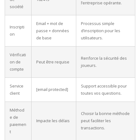
l’entreprise opérante.
société
Email + mot de
Processus simple
Inscripti
passe + données
d’inscription pour les
on
de base
utilisateurs.
Vérificati
Renforce la sécurité des
on de
Peut être requise
joueurs.
compte
Service
Support accessible pour
[email protected]
client
toutes vos questions.
Méthod
Choisir la bonne méthode
e de
Impacte les délais
peut faciliter les
paiemen
transactions.
t