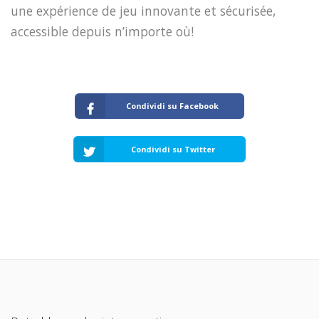
une expérience de jeu innovante et sécurisée,
accessible depuis n’importe où!
Condividi su Facebook
Condividi su Twitter