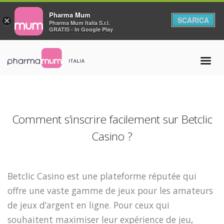
Pharma Mum
SCARICA
×
Pharma Mum Italia S.r.l.
GRATIS - In Google Play
Comment s’inscrire facilement sur Betclic
Casino ?
Betclic Casino est une plateforme réputée qui
offre une vaste gamme de jeux pour les amateurs
de jeux d’argent en ligne. Pour ceux qui
souhaitent maximiser leur expérience de jeu,