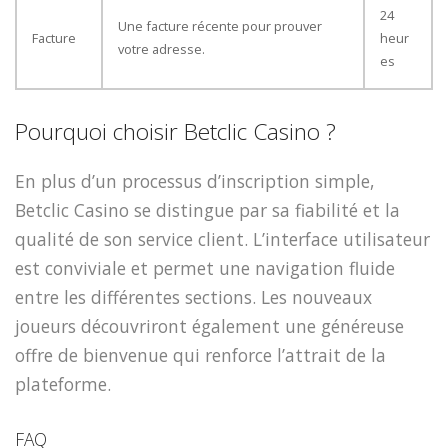
24
Une facture récente pour prouver
Facture
heur
votre adresse.
es
Pourquoi choisir Betclic Casino ?
En plus d’un processus d’inscription simple,
Betclic Casino se distingue par sa fiabilité et la
qualité de son service client. L’interface utilisateur
est conviviale et permet une navigation fluide
entre les différentes sections. Les nouveaux
joueurs découvriront également une généreuse
offre de bienvenue qui renforce l’attrait de la
plateforme.
FAQ