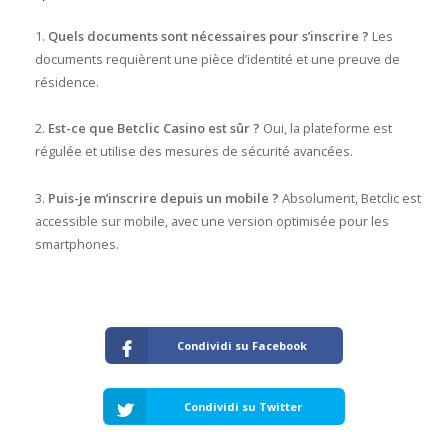
Quels documents sont nécessaires pour s’inscrire ?
Les
documents requièrent une pièce d’identité et une preuve de
résidence.
Est-ce que Betclic Casino est sûr ?
Oui, la plateforme est
régulée et utilise des mesures de sécurité avancées.
Puis-je m’inscrire depuis un mobile ?
Absolument, Betclic est
accessible sur mobile, avec une version optimisée pour les
smartphones.
Condividi su Facebook
Condividi su Twitter