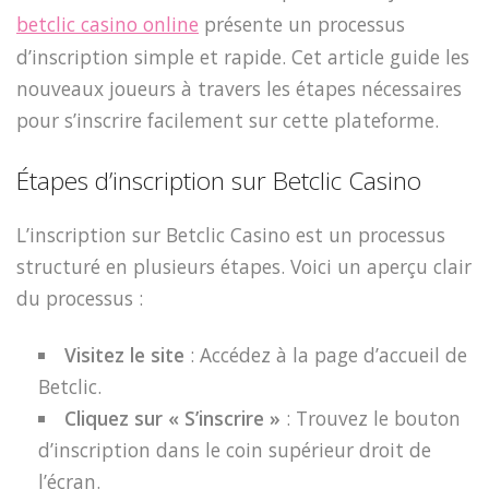
betclic casino online
présente un processus
d’inscription simple et rapide. Cet article guide les
nouveaux joueurs à travers les étapes nécessaires
pour s’inscrire facilement sur cette plateforme.
Étapes d’inscription sur Betclic Casino
L’inscription sur Betclic Casino est un processus
structuré en plusieurs étapes. Voici un aperçu clair
du processus :
Visitez le site
: Accédez à la page d’accueil de
Betclic.
Cliquez sur « S’inscrire »
: Trouvez le bouton
d’inscription dans le coin supérieur droit de
l’écran.