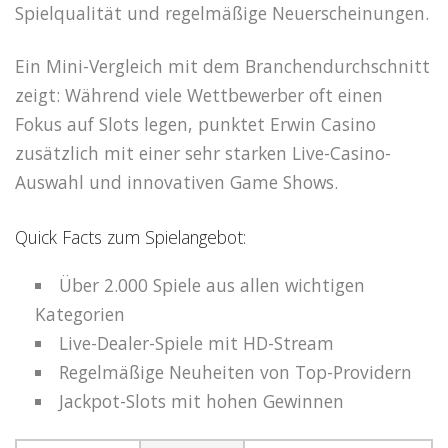
Spielqualität und regelmäßige Neuerscheinungen.
Ein Mini-Vergleich mit dem Branchendurchschnitt
zeigt: Während viele Wettbewerber oft einen
Fokus auf Slots legen, punktet Erwin Casino
zusätzlich mit einer sehr starken Live-Casino-
Auswahl und innovativen Game Shows.
Quick Facts zum Spielangebot:
Über 2.000 Spiele aus allen wichtigen
Kategorien
Live-Dealer-Spiele mit HD-Stream
Regelmäßige Neuheiten von Top-Providern
Jackpot-Slots mit hohen Gewinnen