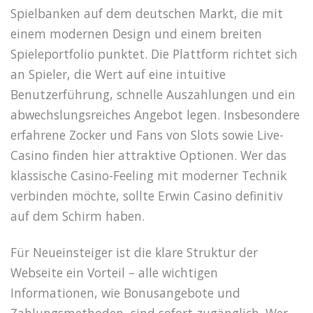
Spielbanken auf dem deutschen Markt, die mit
einem modernen Design und einem breiten
Spieleportfolio punktet. Die Plattform richtet sich
an Spieler, die Wert auf eine intuitive
Benutzerführung, schnelle Auszahlungen und ein
abwechslungsreiches Angebot legen. Insbesondere
erfahrene Zocker und Fans von Slots sowie Live-
Casino finden hier attraktive Optionen. Wer das
klassische Casino-Feeling mit moderner Technik
verbinden möchte, sollte Erwin Casino definitiv
auf dem Schirm haben.
Für Neueinsteiger ist die klare Struktur der
Webseite ein Vorteil – alle wichtigen
Informationen, wie Bonusangebote und