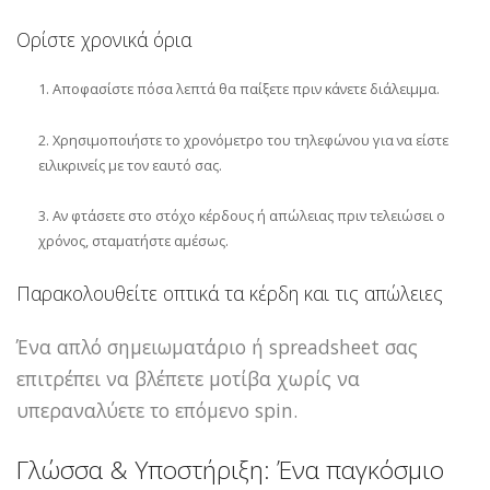
Ορίστε χρονικά όρια
Αποφασίστε πόσα λεπτά θα παίξετε πριν κάνετε διάλειμμα.
Χρησιμοποιήστε το χρονόμετρο του τηλεφώνου για να είστε
ειλικρινείς με τον εαυτό σας.
Αν φτάσετε στο στόχο κέρδους ή απώλειας πριν τελειώσει ο
χρόνος, σταματήστε αμέσως.
Παρακολουθείτε οπτικά τα κέρδη και τις απώλειες
Ένα απλό σημειωματάριο ή spreadsheet σας
επιτρέπει να βλέπετε μοτίβα χωρίς να
υπεραναλύετε το επόμενο spin.
Γλώσσα & Υποστήριξη: Ένα παγκόσμιο