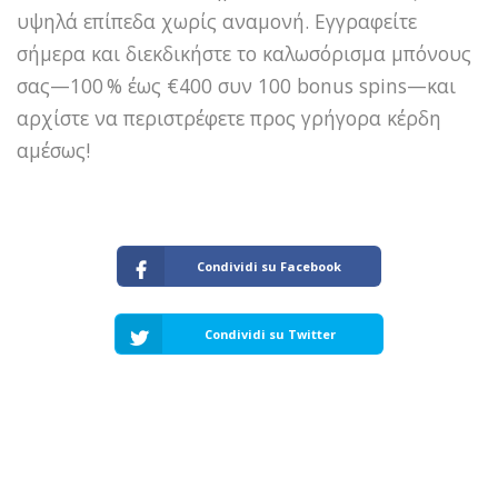
υψηλά επίπεδα χωρίς αναμονή. Εγγραφείτε
σήμερα και διεκδικήστε το καλωσόρισμα μπόνους
σας—100 % έως €400 συν 100 bonus spins—και
αρχίστε να περιστρέφετε προς γρήγορα κέρδη
αμέσως!
Condividi su Facebook
Condividi su Twitter