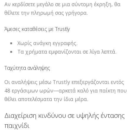
Αν κερδίσετε μεγάλο σε μια σύντομη έκρηξη, θα
θέλετε την πληρωμή σας γρήγορα.
Άμεσες καταθέσεις με Trustly
Χωρίς ανάγκη εγγραφής.
Τα χρήματα εμφανίζονται σε λίγα λεπτά.
Ταχύτητα ανάληψης
Οι αναλήψεις μέσω Trustly επεξεργάζονται εντός
48 εργάσιμων ωρών—αρκετά καλό για παίκτη που
θέλει αποτελέσματα την ίδια μέρα.
Διαχείριση κινδύνου σε υψηλής έντασης
παιχνίδι