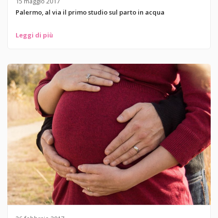
15 maggio 2017
Palermo, al via il primo studio sul parto in acqua
Leggi di più