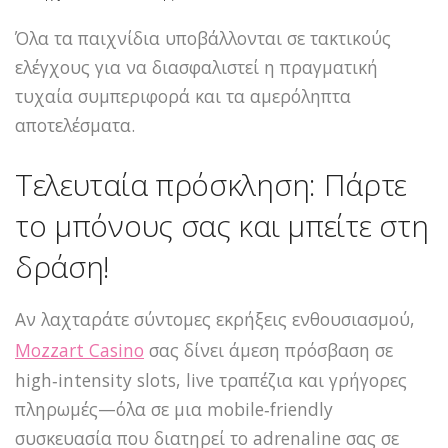
Όλα τα παιχνίδια υποβάλλονται σε τακτικούς
ελέγχους για να διασφαλιστεί η πραγματική
τυχαία συμπεριφορά και τα αμερόληπτα
αποτελέσματα.
Τελευταία πρόσκληση: Πάρτε
το μπόνους σας και μπείτε στη
δράση!
Αν λαχταράτε σύντομες εκρήξεις ενθουσιασμού,
Mozzart Casino
σας δίνει άμεση πρόσβαση σε
high‑intensity slots, live τραπέζια και γρήγορες
πληρωμές—όλα σε μια mobile‑friendly
συσκευασία που διατηρεί το adrenaline σας σε