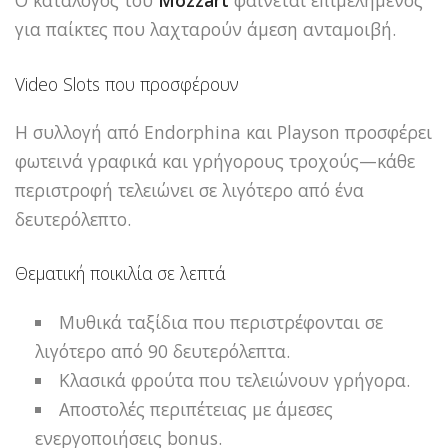
για παίκτες που λαχταρούν άμεση ανταμοιβή.
Video Slots που προσφέρουν
Η συλλογή από Endorphina και Playson προσφέρει
φωτεινά γραφικά και γρήγορους τροχούς—κάθε
περιστροφή τελειώνει σε λιγότερο από ένα
δευτερόλεπτο.
Θεματική ποικιλία σε λεπτά
Μυθικά ταξίδια που περιστρέφονται σε
λιγότερο από 90 δευτερόλεπτα.
Κλασικά φρούτα που τελειώνουν γρήγορα.
Αποστολές περιπέτειας με άμεσες
ενεργοποιήσεις bonus.