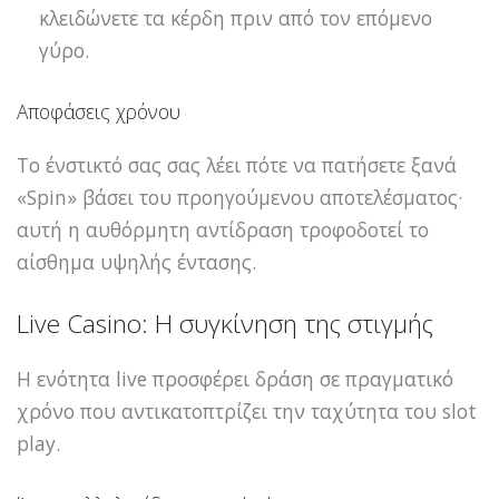
κλειδώνετε τα κέρδη πριν από τον επόμενο
γύρο.
Αποφάσεις χρόνου
Το ένστικτό σας σας λέει πότε να πατήσετε ξανά
«Spin» βάσει του προηγούμενου αποτελέσματος·
αυτή η αυθόρμητη αντίδραση τροφοδοτεί το
αίσθημα υψηλής έντασης.
Live Casino: Η συγκίνηση της στιγμής
Η ενότητα live προσφέρει δράση σε πραγματικό
χρόνο που αντικατοπτρίζει την ταχύτητα του slot
play.