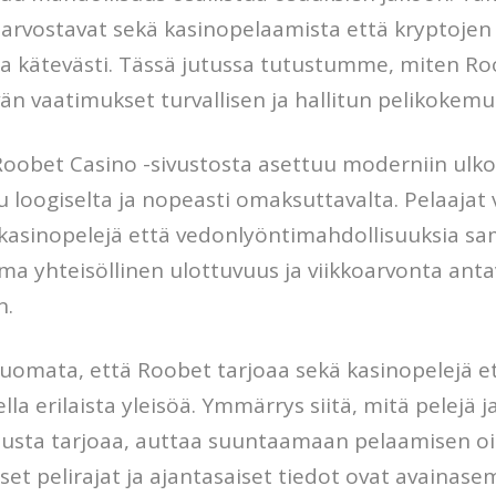
tka arvostavat sekä kasinopelaamista että kryptojen
 ja kätevästi. Tässä jutussa tutustumme, miten Ro
än vaatimukset turvallisen ja hallitun pelikokem
Roobet Casino -sivustosta asettuu moderniin ulko
u loogiselta ja nopeasti omaksuttavalta. Pelaajat 
 kasinopelejä että vedonlyöntimahdollisuuksia sam
a yhteisöllinen ulottuvuus ja viikkoarvonta anta
n.
huomata, että Roobet tarjoaa sekä kasinopelejä e
la erilaista yleisöä. Ymmärrys siitä, mitä pelejä ja
lusta tarjoaa, auttaa suuntaamaan pelaamisen o
iset pelirajat ja ajantasaiset tiedot ovat avainase