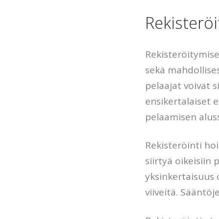
Rekisteröi
Rekisteröitymise
sekä mahdollises
pelaajat voivat 
ensikertalaiset e
pelaamisen alus
Rekisteröinti hoi
siirtyä oikeisiin
yksinkertaisuus 
viiveitä. Sääntö