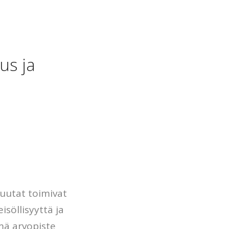
us ja
uutat toimivat
isöllisyyttä ja
mä arvopiste