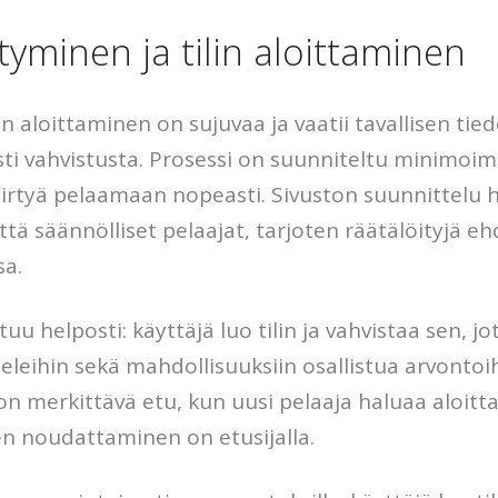
tyminen ja tilin aloittaminen
n aloittaminen on sujuvaa ja vaatii tavallisen ti
ti vahvistusta. Prosessi on suunniteltu minimoimal
siirtyä pelaamaan nopeasti. Sivuston suunnittelu
ttä säännölliset pelaajat, tarjoten räätälöityjä e
sa.
tuu helposti: käyttäjä luo tilin ja vahvistaa sen, jo
 peleihin sekä mahdollisuuksiin osallistua arvontoi
on merkittävä etu, kun uusi pelaaja haluaa aloitt
jen noudattaminen on etusijalla.