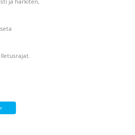
i ja harkiten,
Aseta
lletusrajat.
er