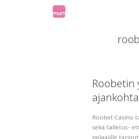
HOME
PR
roob
Roobetin y
ajankoht
Roobet Casino t
sekä talletus- et
pelaajille tarjo