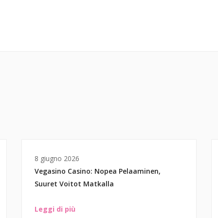
8 giugno 2026
Vegasino Casino: Nopea Pelaaminen,
Suuret Voitot Matkalla
Leggi di più