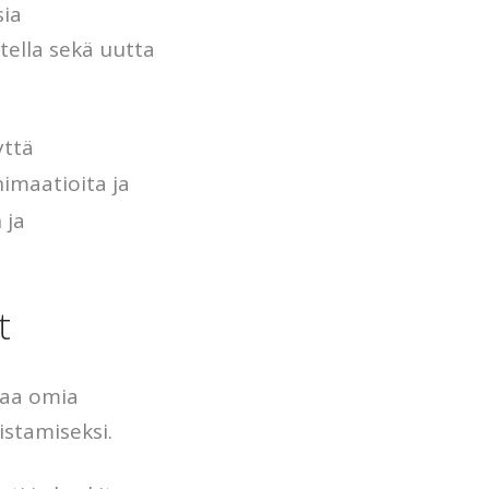
sia
tella sekä uutta
yttä
nimaatioita ja
 ja
t
uraa omia
istamiseksi.