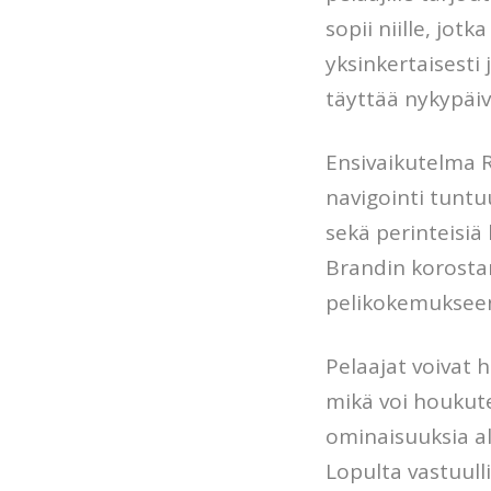
sopii niille, jo
yksinkertaisesti
täyttää nykypäiv
Ensivaikutelma 
navigointi tuntu
sekä perinteisiä
Brandin korostam
pelikokemuksee
Pelaajat voivat 
mikä voi houkutel
ominaisuuksia a
Lopulta vastuull