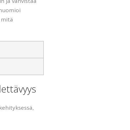
in ja vahvistaa
 huomioi
, mitä
dettävyys
kehityksessä,