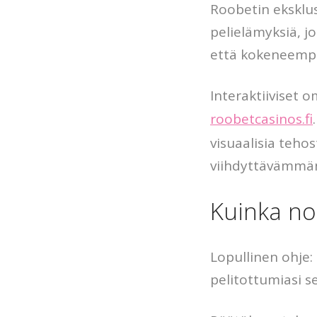
Roobetin eksklusi
pelielämyksiä, j
että kokeneempa
Interaktiiviset o
roobetcasinos.fi
visuaalisia teho
viihdyttävämmä
Kuinka nop
Lopullinen ohje: 
pelitottumiasi s