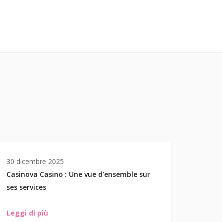
30 dicembre 2025
Casinova Casino : Une vue d’ensemble sur
ses services
Leggi di più