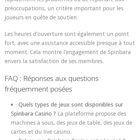
préoccupations, un critère important pour les
joueurs en quête de soutien.
Les heures d’ouverture sont également un point
fort, avec une assistance accessible presque à tout
moment. Cela montre l’engagement de Spinbara
envers la satisfaction de ses membres.
FAQ : Réponses aux questions
fréquemment posées
Quels types de jeux sont disponibles sur
Spinbara Casino ?
La plateforme propose des
machines à sous, des jeux de table, des jeux de
cartes et du live casino.