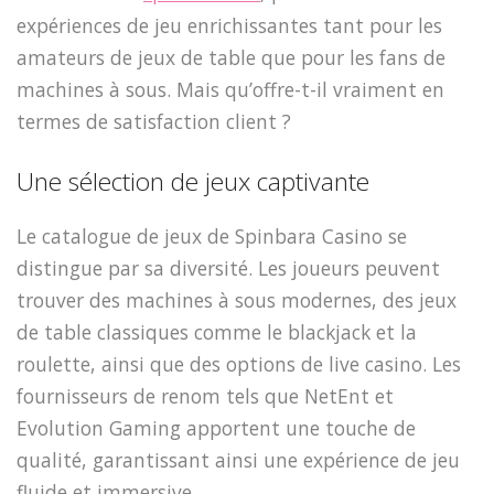
expériences de jeu enrichissantes tant pour les
amateurs de jeux de table que pour les fans de
machines à sous. Mais qu’offre-t-il vraiment en
termes de satisfaction client ?
Une sélection de jeux captivante
Le catalogue de jeux de Spinbara Casino se
distingue par sa diversité. Les joueurs peuvent
trouver des machines à sous modernes, des jeux
de table classiques comme le blackjack et la
roulette, ainsi que des options de live casino. Les
fournisseurs de renom tels que NetEnt et
Evolution Gaming apportent une touche de
qualité, garantissant ainsi une expérience de jeu
fluide et immersive.