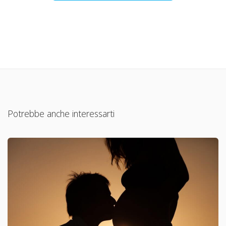
Potrebbe anche interessarti