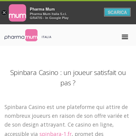
Pharma Mum
SCARICA
×
Pharma Mum Italia S.r.l.
GRATIS - In Google Play
Spinbara Casino : un joueur satisfait ou
pas ?
Spinbara Casino est une plateforme qui attire de
nombreux joueurs en raison de son offre variée et
de son design attrayant. Ce casino en ligne,
accessible via
spinbara-1.fr
, promet des