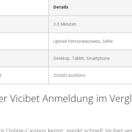
Details
3-5 Minuten
Upload Personalausweis, Selfie
Desktop, Tablet, Smartphone
d
DSGVO-konform
der Vicibet Anmeldung im Verg
 Online-Casinos kennt, merkt schnell: Vicibet v