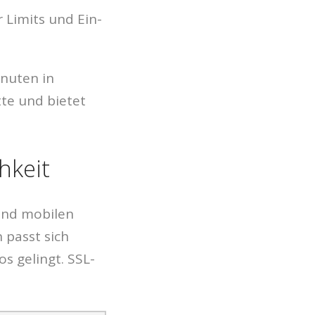
 Limits und Ein-
inuten in
tte und bietet
hkeit
und mobilen
 passt sich
 gelingt. SSL-