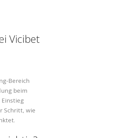
i Vicibet
ing-Bereich
ldung beim
 Einstieg
r Schritt, wie
nktet.