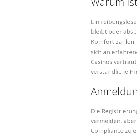
Warum ist
Ein reibungslose
bleibt oder absp
Komfort zählen,
sich an erfahren
Casinos vertraut
verständliche Hi
Anmeldung 
Die Registrierun
vermeiden, aber
Compliance zu e