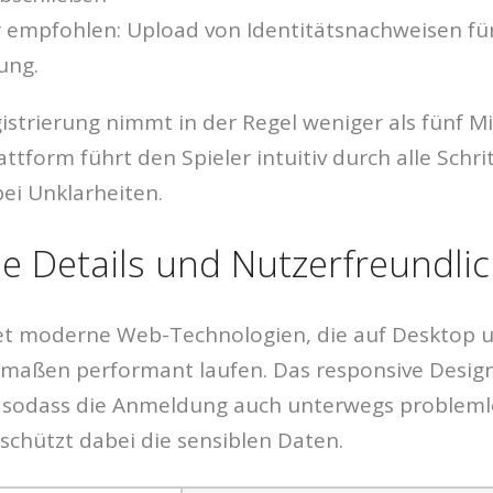
r empfohlen: Upload von Identitätsnachweisen für
ung.
strierung nimmt in der Regel weniger als fünf M
attform führt den Spieler intuitiv durch alle Schri
bei Unklarheiten.
e Details und Nutzerfreundlic
et moderne Web-Technologien, die auf Desktop 
rmaßen performant laufen. Das responsive Design
 sodass die Anmeldung auch unterwegs problemlos
schützt dabei die sensiblen Daten.