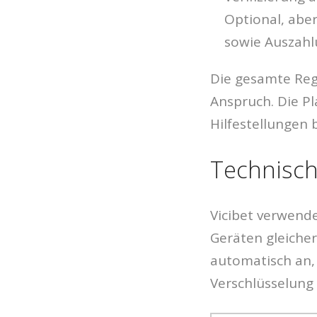
Optional, abe
sowie Auszahl
Die gesamte Regi
Anspruch. Die Pl
Hilfestellungen 
Technisch
Vicibet verwend
Geräten gleiche
automatisch an,
Verschlüsselung 