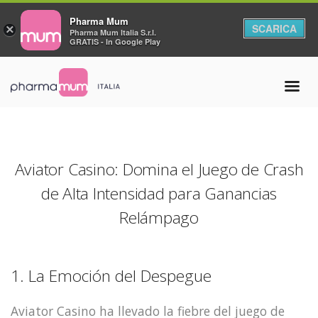
Pharma Mum
SCARICA
×
Pharma Mum Italia S.r.l.
GRATIS - In Google Play
Aviator Casino: Domina el Juego de Crash
de Alta Intensidad para Ganancias
Relámpago
1. La Emoción del Despegue
Aviator Casino ha llevado la fiebre del juego de