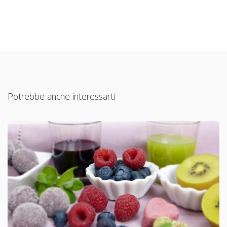
Potrebbe anche interessarti