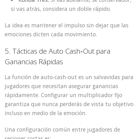
si vas atrás, considera un doble rápido.
La idea es mantener el impulso sin dejar que las
emociones dicten cada movimiento.
5. Tácticas de Auto Cash‑Out para
Ganancias Rápidas
La función de auto‑cash‑out es un salvavidas para
jugadores que necesitan asegurar ganancias
rápidamente. Configurar un multiplicador fijo
garantiza que nunca perderás de vista tu objetivo
incluso en medio de la emoción.
Una configuración común entre jugadores de
sesiones cortas es: