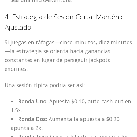
4. Estrategia de Sesión Corta: Manténlo
Ajustado
Si juegas en ráfagas—cinco minutos, diez minutos
—la estrategia se orienta hacia ganancias
constantes en lugar de perseguir jackpots
enormes.
Una sesión típica podría ser así:
Ronda Uno:
Apuesta $0.10, auto‑cash‑out en
1.5x.
Ronda Dos:
Aumenta la apuesta a $0.20,
apunta a 2x.
Ronda Tres:
Si vas adelante, sé conservador;