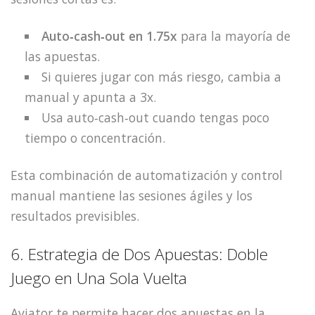
Auto‑cash‑out en 1.75x
para la mayoría de
las apuestas.
Si quieres jugar con más riesgo, cambia a
manual y apunta a 3x.
Usa auto‑cash‑out cuando tengas poco
tiempo o concentración.
Esta combinación de automatización y control
manual mantiene las sesiones ágiles y los
resultados previsibles.
6. Estrategia de Dos Apuestas: Doble
Juego en Una Sola Vuelta
Aviator te permite hacer dos apuestas en la