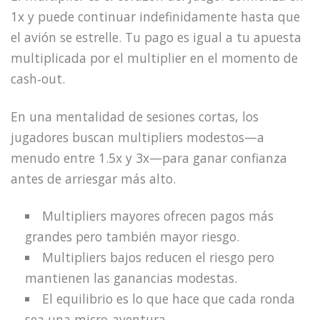
1x y puede continuar indefinidamente hasta que
el avión se estrelle. Tu pago es igual a tu apuesta
multiplicada por el multiplier en el momento de
cash‑out.
En una mentalidad de sesiones cortas, los
jugadores buscan multipliers modestos—a
menudo entre 1.5x y 3x—para ganar confianza
antes de arriesgar más alto.
Multipliers mayores ofrecen pagos más
grandes pero también mayor riesgo.
Multipliers bajos reducen el riesgo pero
mantienen las ganancias modestas.
El equilibrio es lo que hace que cada ronda
sea una micro‑aventura.