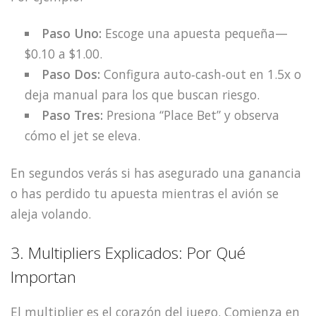
Paso Uno:
Escoge una apuesta pequeña—
$0.10 a $1.00.
Paso Dos:
Configura auto‑cash‑out en 1.5x o
deja manual para los que buscan riesgo.
Paso Tres:
Presiona “Place Bet” y observa
cómo el jet se eleva.
En segundos verás si has asegurado una ganancia
o has perdido tu apuesta mientras el avión se
aleja volando.
3. Multipliers Explicados: Por Qué
Importan
El multiplier es el corazón del juego. Comienza en