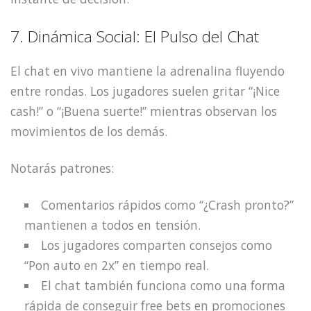
7. Dinámica Social: El Pulso del Chat
El chat en vivo mantiene la adrenalina fluyendo
entre rondas. Los jugadores suelen gritar “¡Nice
cash!” o “¡Buena suerte!” mientras observan los
movimientos de los demás.
Notarás patrones:
Comentarios rápidos como “¿Crash pronto?”
mantienen a todos en tensión.
Los jugadores comparten consejos como
“Pon auto en 2x” en tiempo real.
El chat también funciona como una forma
rápida de conseguir free bets en promociones