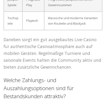
Spiele
Play
Gewinnsummen
Tischsp
Klassische und moderne Varianten
Playtech
iele
von Roulette und Blackjack
Daneben sorgt ein gut ausgebautes Live-Casino
für authentische Casinoatmosphäre auch auf
mobilen Geräten. Regelmäßige Turniere und
saisonale Events halten die Community aktiv und
bieten zusätzliche Gewinnchancen.
Welche Zahlungs- und
Auszahlungsoptionen sind für
Bestandskunden attraktiv?