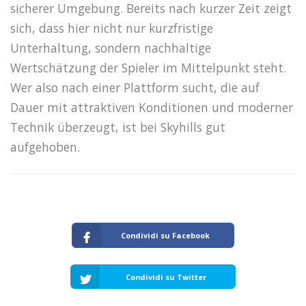
sicherer Umgebung. Bereits nach kurzer Zeit zeigt
sich, dass hier nicht nur kurzfristige
Unterhaltung, sondern nachhaltige
Wertschätzung der Spieler im Mittelpunkt steht.
Wer also nach einer Plattform sucht, die auf
Dauer mit attraktiven Konditionen und moderner
Technik überzeugt, ist bei Skyhills gut
aufgehoben.
Condividi su Facebook
Condividi su Twitter