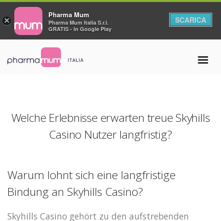
Pharma Mum
SCARICA
×
Pharma Mum Italia S.r.l.
GRATIS - In Google Play
Welche Erlebnisse erwarten treue Skyhills
Casino Nutzer langfristig?
Warum lohnt sich eine langfristige
Bindung an Skyhills Casino?
Skyhills Casino gehört zu den aufstrebenden